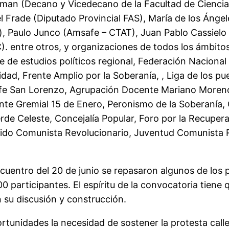
man (Decano y Vicedecano de la Facultad de Ciencias
del Frade (Diputado Provincial FAS), María de los Án
o), Paulo Junco (Amsafe – CTAT), Juan Pablo Cassiel
. entre otros, y organizaciones de todos los ámbitos
re de estudios políticos regional, Federación Nacion
nidad, Frente Amplio por la Soberanía, , Liga de los 
fe San Lorenzo, Agrupación Docente Mariano Moreno
te Gremial 15 de Enero, Peronismo de la Soberanía, Ca
e Celeste, Concejalía Popular, Foro por la Recuperac
tido Comunista Revolucionario, Juventud Comunista R
cuentro del 20 de junio se repasaron algunos de los pa
participantes. El espíritu de la convocatoria tiene q
n su discusión y construcción.
rtunidades la necesidad de sostener la protesta call