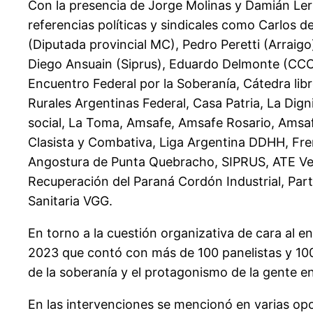
Con la presencia de Jorge Molinas y Damián Ler
referencias políticas y sindicales como Carlos 
(Diputada provincial MC), Pedro Peretti (Arraig
Diego Ansuain (Siprus), Eduardo Delmonte (CCC)
Encuentro Federal por la Soberanía, Cátedra lib
Rurales Argentinas Federal, Casa Patria, La Dig
social, La Toma, Amsafe, Amsafe Rosario, Amsa
Clasista y Combativa, Liga Argentina DDHH, Fren
Angostura de Punta Quebracho, SIPRUS, ATE Verd
Recuperación del Paraná Cordón Industrial, Par
Sanitaria VGG.
En torno a la cuestión organizativa de cara al en
2023 que contó con más de 100 panelistas y 1000 
de la soberanía y el protagonismo de la gente e
En las intervenciones se mencionó en varias opo